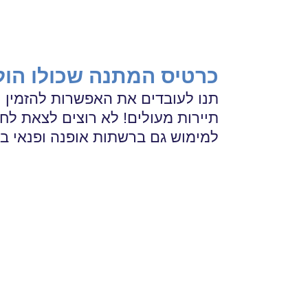
צאו
עובד
איתנו
מצטיין?
כרטיס המתנה שכולו הולי
הגיע
לחופשה
תנו לעובדים את האפשרות להזמין נו
תיירות מעולים! לא רוצים לצאת לחו
זמן
בארץ
למימוש גם ברשתות אופנה ופנאי ב
או
לשנות
בחו"ל!
אווירה!
עם מגוון
מתגמלים
את
שוברים
וכרטיסי
המובילים