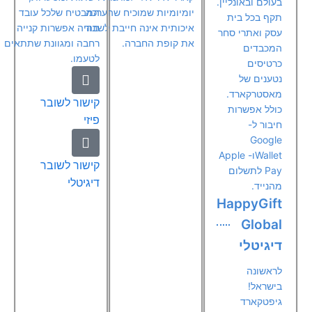
בעולם ובאונליין.
יומיומיות שמוכיח שהערכה
המבטיח שלכל עובד
תקף בכל בית
איכותית אינה חייבת לשבור
תהיה אפשרות קנייה
עסק ואתרי סחר
את קופת החברה.
רחבה ומגוונת שתתאים
המכבדים
לטעמו.
כרטיסים
נטענים של
מאסטרקארד.
קישור לשובר
כולל אפשרות
פיזי
חיבור ל-
Google
Walletו- Apple
קישור לשובר
Pay לתשלום
דיגיטלי
מהנייד.
HappyGift
Global
דיגיטלי
לראשונה
בישראל!
גיפטקארד