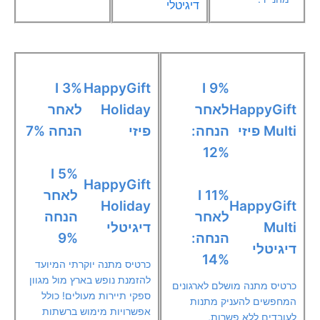
דיגיטלי
3% I
HappyGift
9% I
HappyGift
לאחר
Holiday
לאחר
Multi פיזי
הנחה:
פיזי
הנחה 7%
12%
5% I
HappyGift
11% I
לאחר
Holiday
HappyGift
לאחר
הנחה
Multi
דיגיטלי
הנחה:
9%
דיגיטלי
14%
כרטיס מתנה יוקרתי המיועד
להזמנת נופש בארץ מול מגוון
כרטיס מתנה מושלם לארגונים
ספקי תיירות מעולים! כולל
המחפשים להעניק מתנות
אפשרויות מימוש ברשתות
לעובדים ללא פשרות,