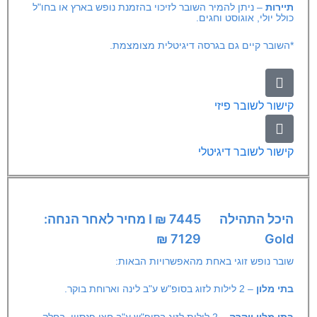
תיירות
– ניתן להמיר השובר לזיכוי בהזמנת נופש בארץ או בחו"ל
כולל יולי, אוגוסט וחגים.
*השובר קיים גם בגרסה דיגיטלית מצומצמת.
קישור לשובר פיזי
קישור לשובר דיגיטלי
היכל התהילה
7445 ₪ I מחיר לאחר הנחה:
7129 ₪
Gold
שובר נופש זוגי באחת מהאפשרויות הבאות:
בתי מלון
– 2 לילות לזוג בסופ"ש ע"ב לינה וארוחת בוקר.
בתי מלון
יוקרה
– 2 לילות לזוג בסופ"ש ע"ב חצי פנסיון. בחלק