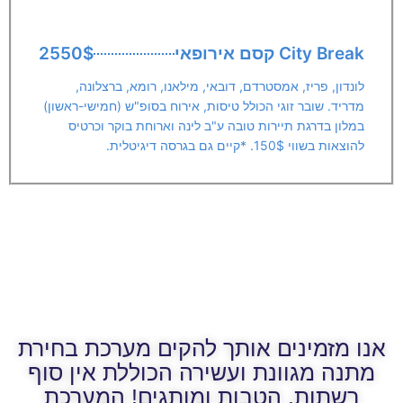
City Break קסם אירופאי
2550$
לונדון, פריז, אמסטרדם, דובאי, מילאנו, רומא, ברצלונה,
מדריד. שובר זוגי הכולל טיסות, אירוח בסופ"ש (חמישי-ראשון)
במלון בדרגת תיירות טובה ע"ב לינה וארוחת בוקר וכרטיס
להוצאות בשווי 150$. *קיים גם בגרסה דיגיטלית.
אנו מזמינים אותך להקים מערכת בחירת
מתנה מגוונת ועשירה הכוללת אין סוף
רשתות, הטבות ומותגים! המערכת