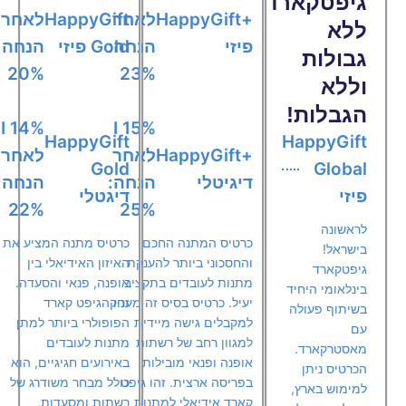
גיפטקארד
+HappyGift
לאחר
HappyGift
לאחר
ללא
פיזי
הנחה:
Gold פיזי
הנחה:
גבולות
20%
23%
וללא
הגבלות!
14% I
15% I
HappyGift
HappyGift
+HappyGift
לאחר
לאחר
Gold
Global
דיגיטלי
הנחה:
הנחה:
פיזי
דיגטלי
22%
25%
לראשונה
כרטיס המתנה החכם
כרטיס מתנה המציע את
בישראל!
והחסכוני ביותר להענקת
האיזון האידיאלי בין
גיפטקארד
מתנות לעובדים בתקציב
אופנה, פנאי והסעדה.
בינלאומי היחיד
יעיל. כרטיס בסיס זה מעניק
זהו הגיפט קארד
בשיתוף פעולה
למקבלים גישה מיידית
הפופולרי ביותר למתן
עם
למגוון רחב של רשתות
מתנות לעובדים
מאסטרקארד.
אופנה ופנאי מובילות
באירועים חגיגיים, הוא
הכרטיס ניתן
בפריסה ארצית. זהו גיפט
כולל מבחר משודרג של
למימוש בארץ,
קארד אידיאלי למתנות
רשתות ומסעדות,