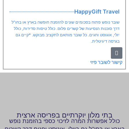
HappyGift Travel
שובר נופש פתוח בסכומים שונים להזמנת חופשה בארץ או בחו"ל
דרך סוכנות הנסיעות של קשרים פלוס. כולל טיסות סדירות, כולל
יולי, אוגוסט וחגים. כל שובר מותאם לתקציב מבוקש. *קיים גם
בגרסה דיגיטלית.
קישור לשובר פיזי
בתי מלון יוקרתיים בפריסה ארצית
כולל אפשרות המרה לזיכוי כספי בהזמנת נופש
בארץ או בחו"ל גם ביולי, אוגוסט וחגים דרך קשרים