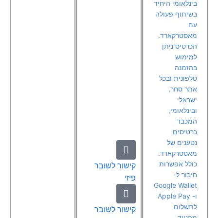
בינלאומי היחיד
בשיתוף פעולה
עם
מאסטרקארד.
הכרטיס ניתן
למימוש
בהזמנה
טלפונית ובכל
אתר סחר,
ישראלי
ובינלאומי,
המכבד
כרטיסים
נטענים של
מאסטרקארד.
כולל אפשרות
קישור לשובר
חיבור ל-
פיזי
Google Wallet
ו- Apple Pay
לתשלום
קישור לשובר
מהנייד.