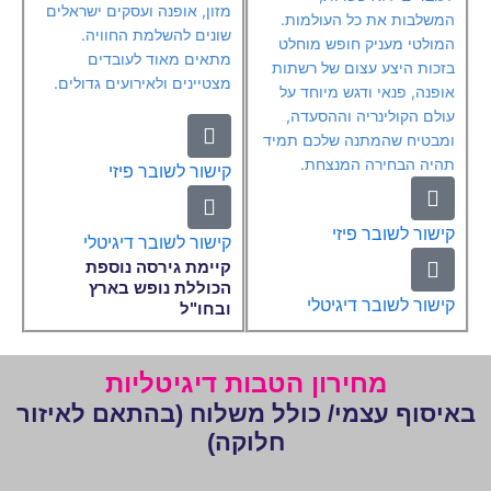
מזון, אופנה ועסקים ישראלים
המשלבות את כל העולמות.
שונים להשלמת החוויה.
המולטי מעניק חופש מוחלט
מתאים מאוד לעובדים
בזכות היצע עצום של רשתות
מצטיינים ולאירועים גדולים.
אופנה, פנאי ודגש מיוחד על
עולם הקולינריה וההסעדה,
ומבטיח שהמתנה שלכם תמיד
תהיה הבחירה המנצחת.
קישור לשובר פיזי
קישור לשובר פיזי
קישור לשובר דיגיטלי
קיימת גירסה נוספת
הכוללת נופש בארץ
קישור לשובר דיגיטלי
ובחו"ל
מחירון הטבות דיגיטליות
באיסוף עצמי/ כולל משלוח (בהתאם לאיזור
חלוקה)