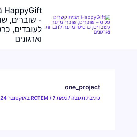
ילוג
ft
תוכן
- שוברים, שו
לעובדים, כר
וארגונים
one_project
כתיבת תגובה
/ מאת
7 באוקטובר 2024
/
ROTEM