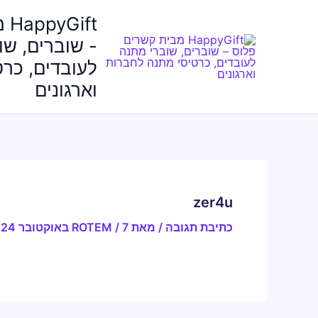
ילוג
ft
תוכן
- שוברים, שו
לעובדים, כר
וארגונים
zer4u
כתיבת תגובה
/ מאת
7 באוקטובר 2024
/
ROTEM